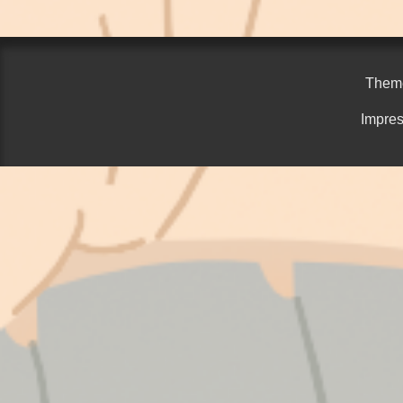
Them
Impres