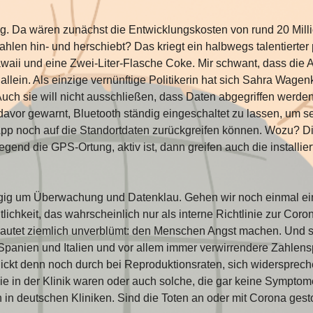
. Da wären zunächst die Entwicklungskosten von rund 20 Millio
ahlen hin- und herschiebt? Das kriegt ein halbwegs talentierter 
aii und eine Zwei-Liter-Flasche Coke. Mir schwant, dass die Ap
 allein. Als einzige vernünftige Politikerin hat sich Sahra Wage
uch sie will nicht ausschließen, dass Daten abgegriffen werde
avor gewarnt, Bluetooth ständig eingeschaltet zu lassen, um s
e App noch auf die Standortdaten zurückgreifen können. Wozu? 
egend die GPS-Ortung, aktiv ist, dann greifen auch die installie
rrangig um Überwachung und Datenklau. Gehen wir noch einmal e
tlichkeit, das wahrscheinlich nur als interne Richtlinie zur Co
it lautet ziemlich unverblümt: den Menschen Angst machen. Und
panien und Italien und vor allem immer verwirrendere Zahlenspi
lickt denn noch durch bei Reproduktionsraten, sich widersprec
 in der Klinik waren oder auch solche, die gar keine Symptome
ch in deutschen Kliniken. Sind die Toten an oder mit Corona ges