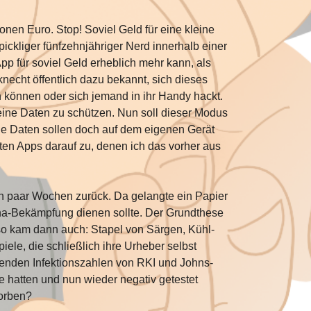
nen Euro. Stop! Soviel Geld für eine kleine
pickliger fünfzehnjähriger Nerd innerhalb einer
p für soviel Geld erheblich mehr kann, als
nknecht
öffentlich dazu bekannt
, sich dieses
n können oder sich jemand in ihr Handy hackt.
eine Daten zu schützen. Nun soll dieser Modus
Die Daten sollen doch auf dem eigenen Gerät
rten Apps darauf zu, denen ich das vorher aus
in paar Wochen zurück. Da gelangte ein
Papier
rona-Bekämpfung dienen sollte. Der Grundthese
 so kam dann auch: Stapel von Särgen, Kühl-
ele, die schließlich ihre Urheber selbst
henden Infektionszahlen von RKI und Johns-
 hatten und nun wieder negativ getestet
torben?