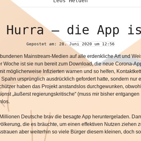
Leos Helden
 Hurra – die App i
Gepostet am: 28. Juni 2020 um 12:56
rbundenen Mainstream-Medien auf alle erdenkliche Art und Wei
iner Woche ist sie nun bereit zum Download, die neue Corona-A
mit möglicherweise Infizierten warnen und so helfen, Kontaktke
 Spahn ursprünglich ausdrücklich gefordert hatte, sondern nur 
hützer haben das Projekt anstandslos durchgewunken, obwohl 
 sonst „äußerst regierungskritische“ (muss mir bisher entgange
mlos.
Millionen Deutsche brav die besagte App heruntergeladen. Dami
lkerung, die es bräuchte, um einen effektiven Nutzen ziehen 
strauen aber weiterhin so viele Bürger diesem kleinen, doch s