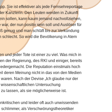
pp. Sie ist effektiver als jede Fernsehreportage
der Kanzlerin. Den Leuten werden in Zukunft
in sollen, kann kaum jemand nachvollziehen,
ar, der nun positiv sein soll und Auslöser für
groß genug und man schläft bis zur Verkündung
 schlecht. So wird die Bevölkerung in Atem
n und jeder Tote ist einer zu viel. Was mich in
en der Regierung, des RKI und einiger, bereits
iedergemacht. Die Reputation einstmals hoch
il deren Meinung nicht in das von den Medien
 waren. Nach der Devise „Ich glaube nur der
er wissenschaftlichen Untersuchung
 lassen, als sie möglicherweise ist.
unkritischen und leider oft auch unwissenden
 schlimmer, als Verschwörungstheoretiker