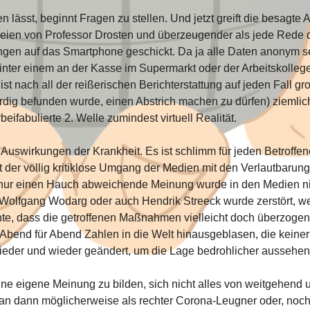
 lässt, beginnt Fragen zu stellen. Und jetzt greift die besagte A
leien von Professor Drosten und überzeugender als jede Rede 
gen auf das Smartphone geschickt. Da ja alle Daten anonym se
nter einem an der Kasse im Supermarkt oder der Arbeitskollege w
ist nach all der reißerischen Berichterstattung auf jeden Fall 
dig befunden wurde, einen Abstrich machen zu dürfen) ziemlich
ifabulierte 2. Welle zumindest virtuell Realität.
e Auswirkungen der Krankheit. Es ist schlimm für jeden Betroffene
 der völlig kritiklose Umgang der Medien mit den Verlautbarung
h nur einen Hauch abweichende Meinung wurde in den Medien n
olfgang Wodarg oder auch Hendrik Streeck wurde zerstört, we
nte, dass die getroffenen Maßnahmen vielleicht doch überzogen
en Abend für Abend Zahlen in die Welt hinausgeblasen, die kein
er und wieder geändert, um die Lage bedrohlicher aussehen zu
eine eigene Meinung zu bilden, sich nicht alles von weitgehend 
an dann möglicherweise als rechter Corona-Leugner oder, noch