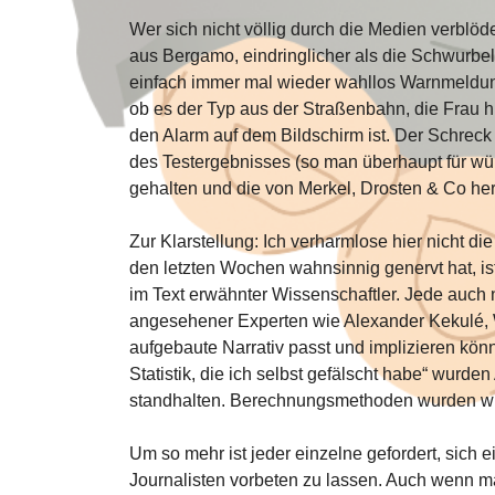
Wer sich nicht völlig durch die Medien verblöden
aus Bergamo, eindringlicher als die Schwurbe
einfach immer mal wieder wahllos Warnmeldun
ob es der Typ aus der Straßenbahn, die Frau hi
den Alarm auf dem Bildschirm ist. Der Schreck 
des Testergebnisses (so man überhaupt für wür
gehalten und die von Merkel, Drosten & Co herbe
Zur Klarstellung: Ich verharmlose hier nicht di
den letzten Wochen wahnsinnig genervt hat, ist
im Text erwähnter Wissenschaftler. Jede auc
angesehener Experten wie Alexander Kekulé, W
aufgebaute Narrativ passt und implizieren kön
Statistik, die ich selbst gefälscht habe“ wurd
standhalten. Berechnungsmethoden wurden wied
Um so mehr ist jeder einzelne gefordert, sich 
Journalisten vorbeten zu lassen. Auch wenn m