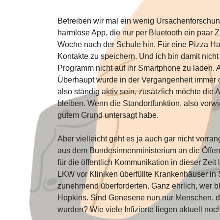
Betreiben wir mal ein wenig Ursachenforschung
harmlose App, die nur per Bluetooth ein paar Z
Woche nach der Schule hin. Für eine Pizza Haw
Kontakte zu speichern. Und ich bin damit nicht
Programm nicht auf ihr Smartphone zu laden. A
Überhaupt wurde in der Vergangenheit immer d
also ständig aktiv sein, zusätzlich möchte di
bleiben. Wenn die Standortfunktion, also vorwi
gutem Grund untersagt habe.
Aber vielleicht geht es ja auch gar nicht vo
aus dem Bundesinnenministerium
an die Öffen
für die öffentlich Kommunikation in dieser Ze
LKW vor Kliniken überfüllte Krankenhäuser in S
zunehmend überforderten. Ganz ehrlich, wer b
Hopkins. Sind Genesene nun nur Menschen, die
wurden? Wie viele Infizierte liegen aktuell no