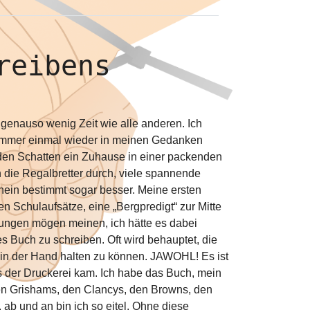
reibens
 genauso wenig Zeit wie alle anderen. Ich
n immer einmal wieder in meinen Gedanken
den Schatten ein Zuhause in einer packenden
n die Regalbretter durch, viele spannende
 nein bestimmt sogar besser. Meine ersten
en Schulaufsätze, eine „Bergpredigt“ zur Mitte
Zungen mögen meinen, ich hätte es dabei
es Buch zu schreiben. Oft wird behauptet, die
 in der Hand halten zu können. JAWOHL! Es ist
s der Druckerei kam. Ich habe das Buch, mein
den Grishams, den Clancys, den Browns, den
 ab und an bin ich so eitel. Ohne diese