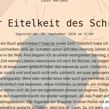
Leos Helden
r Eitelkeit des Sch
Gepostet am: 28. September 2018 um 17:00
ein Buch geschrieben? Hast du zuviel Zeit? Natürlich habe ich
fzuschreiben, was als Schatten schon seit über zwanzig Jahre
 in die Welt. Also begann ich an einem verregneten Sonntag, 
Zeit meines Lebens interessiere ich mich für Bücher, sie biege
h oft beim Lesen gedacht habe, das kannst du auch. Vielleicht,
ge zurück und sind auch nicht sehr zahlreich, ein paar gelungen
schingsparty. Mehr oder minder böse oder auch gut meinende 
elt einfach mal beweisen, etwas Größeres zu leisten, ein richtig
 Sie mühen sich ab, nur um irgendwann einmal ein eigenes Buch
de den Augenblick wohl nie wieder vergessen, als das Paket au
eblingsautoren. Die Giganten der Branche. In einer Reihe mit 
genblick gedacht zu haben: Jetzt bist du dabei. Ja, ich gebe zu,