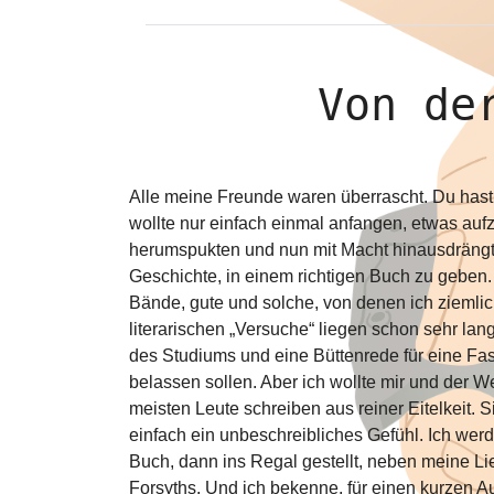
Von de
Alle meine Freunde waren überrascht. Du hast 
wollte nur einfach einmal anfangen, etwas au
herumspukten und nun mit Macht hinausdrängte
Geschichte, in einem richtigen Buch zu geben.
Bände, gute und solche, von denen ich ziemlic
literarischen „Versuche“ liegen schon sehr lan
des Studiums und eine Büttenrede für eine Fa
belassen sollen. Aber ich wollte mir und der W
meisten Leute schreiben aus reiner Eitelkeit.
einfach ein unbeschreibliches Gefühl. Ich wer
Buch, dann ins Regal gestellt, neben meine Li
Forsyths. Und ich bekenne, für einen kurzen Au